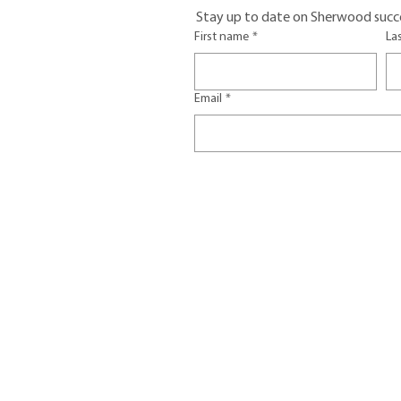
Stay up to date on Sherwood succe
First name
*
La
Email
*
CONTACT US
402 91st Avenue NE
Tax I
Lake Stevens, WA 98258
Terms
Phone: (425) 334-4071
Fax: (425) 335-1894