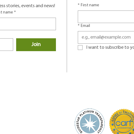
*
First name
ss stories, events and news!
st name
*
*
Email
Join
I want to subscribe to you
D# 91-0762805
 of Service and Privacy Policy