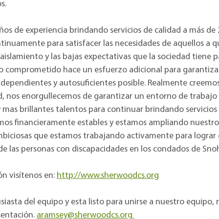
s.
os de experiencia brindando servicios de calidad a más de 
ntinuamente para satisfacer las necesidades de aquellos a
 aislamiento y las bajas expectativas que la sociedad tiene 
o comprometido hace un esfuerzo adicional para garantizar
ndependientes y autosuficientes posible. Realmente creem
 nos enorgullecemos de garantizar un entorno de trabajo po
mas brillantes talentos para continuar brindando servicios 
mos financieramente estables y estamos ampliando nuestro
iciosas que estamos trabajando activamente para lograr c
 de las personas con discapacidades en los condados de Snoh
n visítenos en:
http://www.sherwoodcs.org
iasta del equipo y esta listo para unirse a nuestro equipo,
sentación.
aramsey@sherwoodcs.org