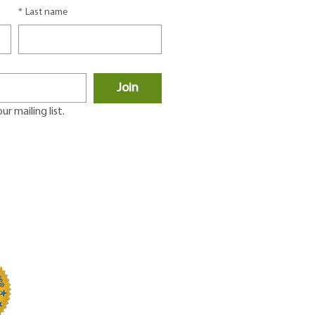
*
Last name
Join
r mailing list.